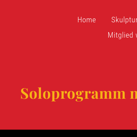
Zum
Inhalt
Home
Skulptu
springen
Mitglied
Soloprogramm mi