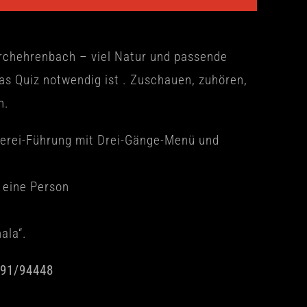
Kirchehrenbach – viel Natur und passende
as Quiz notwendig ist . Zuschauen, zuhören,
n.
nnerei-Führung mit Drei-Gänge-Menü und
r eine Person
ala“.
9191/94448