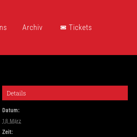
ns
Archiv
Tickets
Details
Datum:
18 März
Zeit: