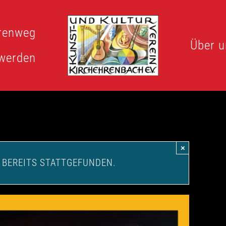
renweg
Über u
 werden
×
 BEREITS STATTGEFUNDEN.