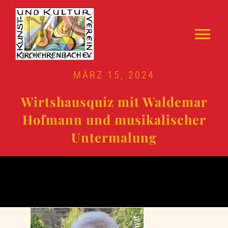
Zum
Inhalt
Tog
springen
Skulpturenweg
Nav
MÄRZ 15, 2024
Über Uns
Wirtshausquiz mit Waldemar
Hofmann und musikalischer
Archiv
Untermalung
Tickets