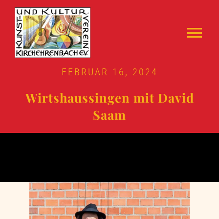
Zum
Inhalt
Tog
springen
Skulpturenweg
Nav
FEBRUAR 16, 2024
Über Uns
Wirtshaussingen mit David
Saam
Archiv
Tickets